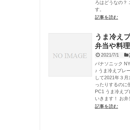
ろはどうなの？
す。
記事を読む
うま冷え
弁当や料
2021/7/1
パナソニック N
♪ うま冷えプレ
して2021年
ったりするのに便
PC1 うま冷
いきます！ お
記事を読む