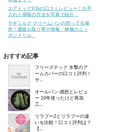
エアドッグX3sの口コミレビュー！お手
入れと掃除の方法を写真で紹介
ヤギミルク クリームパンの売ってる場
所！通販お取り寄せ情報「林修のニッ
ポンドリル」
おすすめ記事
フリーズテック 氷撃のア
ームカバーの口コミ評判！
サ...
オールパン 感想とレビュ
ー 10年使ったけど再加
工...
リラブー2とリラブーの違
いを比較！口コミ評判は？
【...