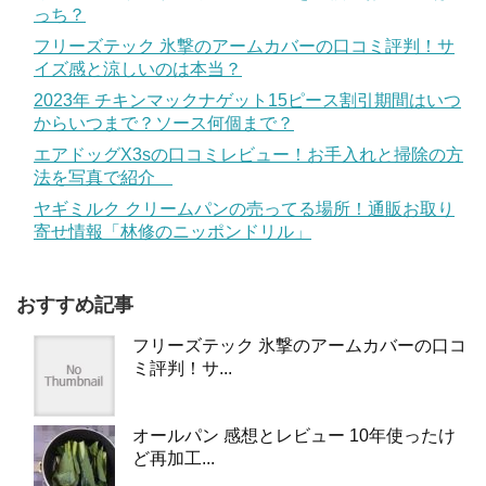
っち？
フリーズテック 氷撃のアームカバーの口コミ評判！サ
イズ感と涼しいのは本当？
2023年 チキンマックナゲット15ピース割引期間はいつ
からいつまで？ソース何個まで？
エアドッグX3sの口コミレビュー！お手入れと掃除の方
法を写真で紹介
ヤギミルク クリームパンの売ってる場所！通販お取り
寄せ情報「林修のニッポンドリル」
おすすめ記事
フリーズテック 氷撃のアームカバーの口コ
ミ評判！サ...
オールパン 感想とレビュー 10年使ったけ
ど再加工...