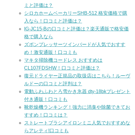
ミと評価は？
シロカホームベーカリーSHB-512 格安価格で購
入なら！口コミと評価は？
IG-JC15-Bの口コミと評価は？楽天通販で格安価
格で購入なら
ズボンプレッサーツインバードが人気でおすす
め！激安通販！口コミも
マキタ掃除機コードレス おすすめは
CL107FDSHW！口コミと評価は？
復元ドライヤー正規品の取扱店はこちら！ルーヴ
ルドーの口コミと評判は？
電動ふわふわとろ雪かき氷器 dty-18bkプレゼント
付き通販！口コミも
靴乾燥機ランキング！強力に消臭や除菌できてお
すすめ！口コミは？
ストレートブラシアイロンミニ人気でおすすめな
らアレティ!口コミも