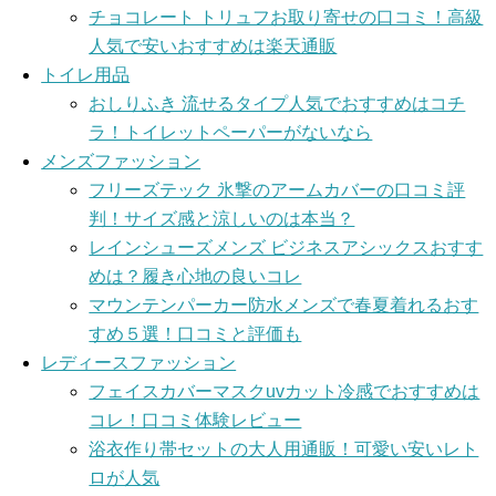
チョコレート トリュフお取り寄せの口コミ！高級
人気で安いおすすめは楽天通販
トイレ用品
おしりふき 流せるタイプ人気でおすすめはコチ
ラ！トイレットペーパーがないなら
メンズファッション
フリーズテック 氷撃のアームカバーの口コミ評
判！サイズ感と涼しいのは本当？
レインシューズメンズ ビジネスアシックスおすす
めは？履き心地の良いコレ
マウンテンパーカー防水メンズで春夏着れるおす
すめ５選！口コミと評価も
レディースファッション
フェイスカバーマスクuvカット冷感でおすすめは
コレ！口コミ体験レビュー
浴衣作り帯セットの大人用通販！可愛い安いレト
ロが人気