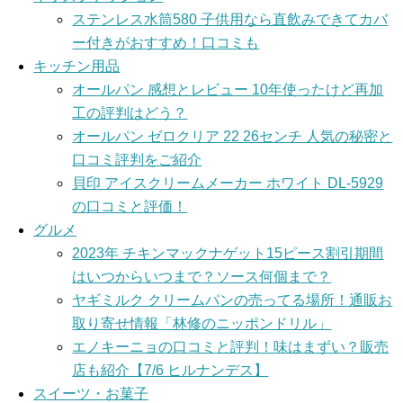
ステンレス水筒580 子供用なら直飲みできてカバ
ー付きがおすすめ！口コミも
キッチン用品
オールパン 感想とレビュー 10年使ったけど再加
工の評判はどう？
オールパン ゼロクリア 22 26センチ 人気の秘密と
口コミ評判をご紹介
貝印 アイスクリームメーカー ホワイト DL-5929
の口コミと評価！
グルメ
2023年 チキンマックナゲット15ピース割引期間
はいつからいつまで？ソース何個まで？
ヤギミルク クリームパンの売ってる場所！通販お
取り寄せ情報「林修のニッポンドリル」
エノキーニョの口コミと評判！味はまずい？販売
店も紹介【7/6 ヒルナンデス】
スイーツ・お菓子