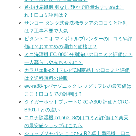
首掛け扇風機 羽なし 静かで軽量おすすめはこ
れ！口コミ評判は？
サンコー タンク式食洗機ラクアの口コミと評判
は？工事不要で人気
ビタントニオ マイボトルブレンダーの口コミや評
価は？おすすめの理由と価格は？
ミニ洗濯機 EC-0001分別洗いの口コミと評価は？
一人暮らしや赤ちゃんに？
カラリエfk-c2【テレビCM商品】の口コミと評価
は？送料無料の通販
ew-ra88-rpパナソニック レッグリフレの最安値は
ここ！口コミでの評判は？
タイガーホットプレートCRC-A300 評価とCRC-
B301-Tとの違い
コロナ除湿機 cd-p6318の口コミと評価は？楽天
の最安値ショップはこちら
ショップジャパン ここひえR2 卓上扇風機 口コ