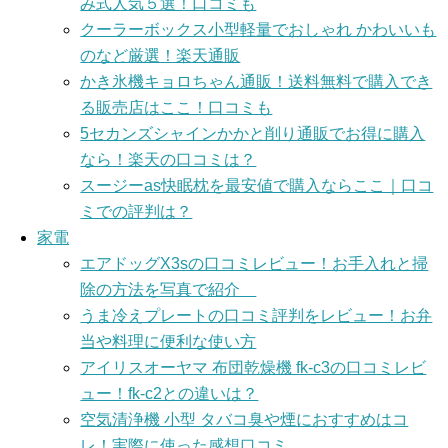
み式人気５選！口コミも
クーラーボックス小型軽量でおしゃれ かわいいも
のなど厳選！楽天通販
かき氷機キョロちゃん通販！送料無料で購入でき
る販売店はここ！口コミも
5セカンズシャインかかと削り通販でお得に購入
なら！楽天の口コミは？
スージーas快眠枕を最安値で購入ならここ｜口コ
ミでの評判は？
家電
エアドッグX3sの口コミレビュー！お手入れと掃
除の方法を写真で紹介
うま冷えプレートの口コミ評判をレビュー！お弁
当や料理に便利な使い方
アイリスオーヤマ 布団乾燥機 fk-c3の口コミレビ
ュー！fk-c2との違いは？
空気清浄機 小型 タバコ臭や煙におすすめはコ
レ！実際に使った感想口コミ