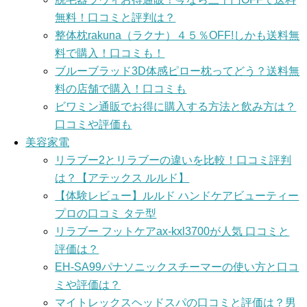
無料！口コミと評判は？
整体枕rakuna（ラクナ）４５％OFF!しかも送料無
料で購入！口コミも！
ブルーブラッド3D体感ピロー枕ってどう？送料無
料の店舗で購入！口コミも
ビワミン通販でお得に購入する方法と飲み方は？
口コミや評価も
美容家電
リラブー2とリラブーの違いを比較！口コミ評判
は？【アテックス ルルド】
【体験レビュー】ルルド ハンドケアビューティー
プロの口コミ タテ型
リラブー フットケアax-kxl3700が人気 口コミと
評価は？
EH-SA99パナソニックスチーマーの使い方と口コ
ミや評価は？
マイトレックスヘッドスパの口コミと評価は？男