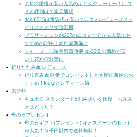
ic-fac2価格が安い人気のふとんクリーナー！口コ
ミと評判は？楽天通販
dce-6515は電気代が安い？口コミレビューは？ア
イリスオオヤマ除湿機
ブラザーミシンps202の口コミで分かる人気でお
すすめの理由｜幼稚園準備に
シャープ 加湿空気清浄機 kc-30t6 の価格が安
い！花粉症対策に
折りたたみ傘 レディース
折り畳み傘 軽量でコンパクトしかも晴雨兼用のお
すすめ！kiuなどレディース編
未分類
キュボロ スタンダード50 54 違いを比較！おスス
メはどっち？
母の日プレゼント
母の日ギフト(プレゼント) 花とスイーツのセット
が人気！３千円以内で送料無料！