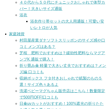
４０代から５０代にチュニックおしゃれで体型カ
バー！大きいサイズ通販
浴衣
浴衣作り帯セットの大人用通販！可愛い安
いレトロが人気
家庭雑貨
村田屋産業ダナソフトスリッポンのサイズ感や口
コミ メンズはある？
芝桜 肥料でおすすめは？緩効性肥料ならマグア
ンプK 通販で購入！
折り畳み傘 軽量で大きい丈夫でおすすめは？メン
ズ編 口コミも
収納ボックス フタ付きおしゃれで紙製のもの５
選！サイズ色々あるよ
洗濯ベビーマグちゃん販売店はこちら！数量限定
で500円OFF!口コミも
日傘uvカットがおすすめ！100%遮光の折りたた