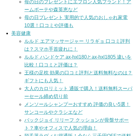
母の日のプレゼントにエプロン人気ブランド！ア
ームボーテや森英恵など
母の日プレゼント 実用的で人気のおしゃれ家電
10選！口コミや評価も
美容健康
ルルド エアマッサージャー リラギョ 口コミ評判
は？スマホ手首疲れに！
ルルド ハンドケア ax-hxl180とax-hxl1805 違いを
比較！口コミと評価は？
王様の足枕 効果の口コミ評判と送料無料なのは？
ギフトにも人気！
大人のカロリミット 通販で購入！送料無料スーパ
ーセール締め切り前
メンソールシャンプーおすすめ 評価の良い5選！
サンコールやクラシエなど
バックジョイ リリーフ クッションが骨盤サポー
ト？車やオフィスで人気の理由！
脱毛器ラヴィお得通販！今なら三千円OFFで送料