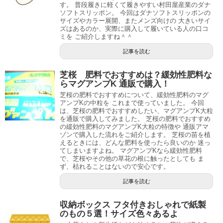
す。 普段履きに軽くて履きやすい村田屋産業のダナ
ソフトスリッポン。 今回はダナソフトスリッポンの
サイズやカラー展開、またメンズ向けの 大きいサイ
ズはあるのか、実際に購入して履いている人の口コ
ミを ご紹介しますね＾＾
記事を読む
芝桜 肥料でおすすめは？緩効性肥料な
らマグアンプK 通販で購入！
芝桜の肥料でおすすめについて、緩効性肥料のマグ
アンプKの中粒を これまで使っていました。 今回
は、芝桜の肥料でおすすめしたい、マグアンプK大粒
を通販で購入してみました。 芝桜の肥料でおすすめ
の緩効性肥料のマグアンプK大粒の特徴や 通販アマ
ゾンで購入した流れをご紹介します。 芝桜の苗を植
えるときには、どんな肥料を使ったら良いのか 迷っ
てしまいますよね。 マグアンプKなら緩効性肥料
で、芝桜やその他の草花の根に触ったとしても ま
ず、枯れることはないので安心です。
記事を読む
収納ボックス フタ付きおしゃれで紙製
のもの５選！サイズ色々あるよ