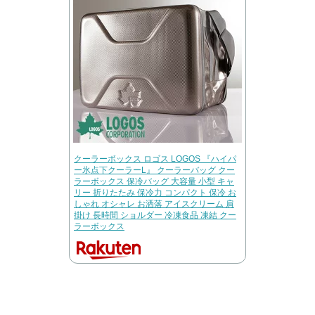
クーラーボックス ロゴス LOGOS 『ハイパ
ー氷点下クーラーL』 クーラーバッグ クー
ラーボックス 保冷バッグ 大容量 小型 キャ
リー 折りたたみ 保冷力 コンパクト 保冷 お
しゃれ オシャレ お洒落 アイスクリーム 肩
掛け 長時間 ショルダー 冷凍食品 凍結 クー
ラーボックス