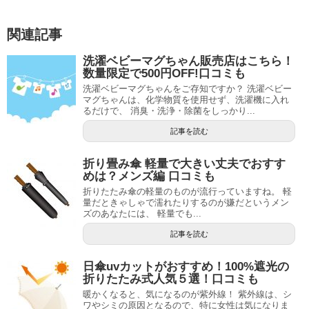
関連記事
洗濯ベビーマグちゃん販売店はこちら！
数量限定で500円OFF!口コミも
洗濯ベビーマグちゃんをご存知ですか？ 洗濯ベビー
マグちゃんは、化学物質を使用せず、洗濯機に入れ
るだけで、 消臭・洗浄・除菌をしっかり...
記事を読む
折り畳み傘 軽量で大きい丈夫でおすす
めは？メンズ編 口コミも
折りたたみ傘の軽量のものが流行っていますね。 軽
量だときゃしゃで濡れたりするのが嫌だというメン
ズのあなたには、 軽量でも...
記事を読む
日傘uvカットがおすすめ！100%遮光の
折りたたみ式人気５選！口コミも
暖かくなると、気になるのが紫外線！ 紫外線は、シ
ワやシミの原因となるので、特に女性は気になりま