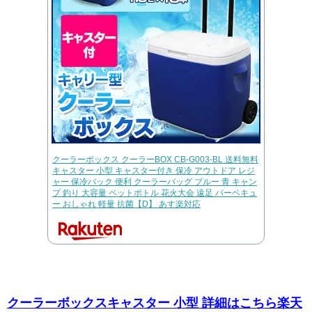
クーラーボックス クーラーBOX CB-G003-BL 送料無料
キャスター 小型 キャスター付き 保冷 アウトドア レジ
ャー 保冷バック 便利 クーラーバッグ ブルー 青 キャン
プ 釣り 大容量 ペットボトル 花火大会 遠足 バーベキュ
ー おしゃれ 軽量 抗菌【D】 あす楽対応
クーラーボックスキャスター 小型 詳細はこちら楽天