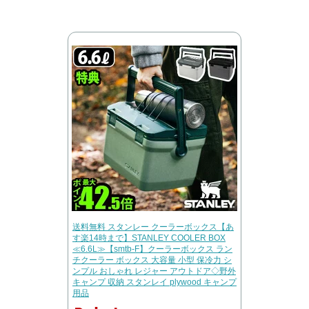
送料無料 スタンレー クーラーボックス【あ
す楽14時まで】STANLEY COOLER BOX
≪6.6L≫【smtb-F】クーラーボックス ラン
チクーラー ボックス 大容量 小型 保冷力 シ
ンプル おしゃれ レジャー アウトドア◇野外
キャンプ 収納 スタンレイ plywood キャンプ
用品