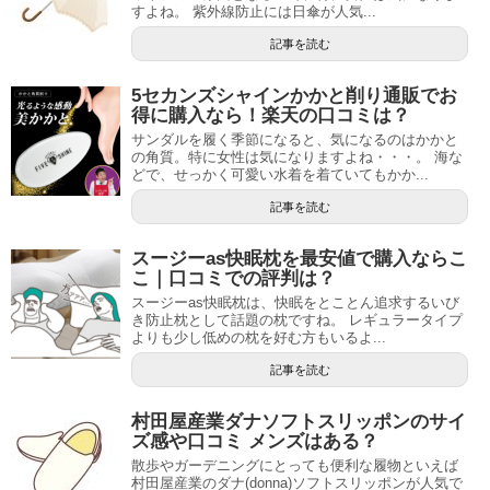
すよね。 紫外線防止には日傘が人気...
記事を読む
5セカンズシャインかかと削り通販でお
得に購入なら！楽天の口コミは？
サンダルを履く季節になると、気になるのはかかと
の角質。特に女性は気になりますよね・・・。 海な
どで、せっかく可愛い水着を着ていてもかか...
記事を読む
スージーas快眠枕を最安値で購入ならこ
こ｜口コミでの評判は？
スージーas快眠枕は、快眠をとことん追求するいび
き防止枕として話題の枕ですね。 レギュラータイプ
よりも少し低めの枕を好む方もいるよ...
記事を読む
村田屋産業ダナソフトスリッポンのサイ
ズ感や口コミ メンズはある？
散歩やガーデニングにとっても便利な履物といえば
村田屋産業のダナ(donna)ソフトスリッポンが人気で