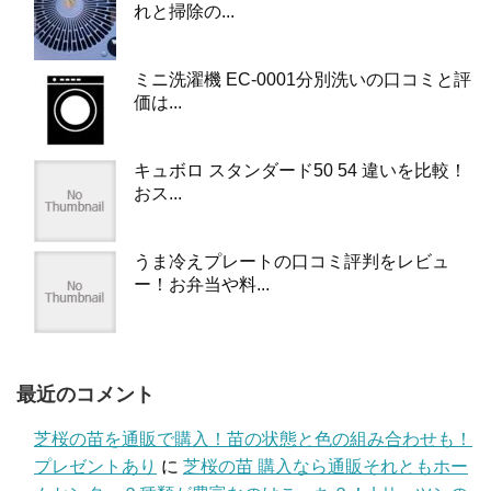
れと掃除の...
ミニ洗濯機 EC-0001分別洗いの口コミと評
価は...
キュボロ スタンダード50 54 違いを比較！
おス...
うま冷えプレートの口コミ評判をレビュ
ー！お弁当や料...
最近のコメント
芝桜の苗を通販で購入！苗の状態と色の組み合わせも！
プレゼントあり
に
芝桜の苗 購入なら通販それともホー