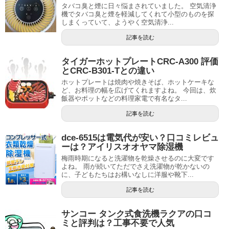
タバコ臭と煙に日々悩まされていました。 空気清浄
機でタバコ臭と煙を軽減してくれて小型のものを探
しまくっていて、ようやく空気清浄...
記事を読む
タイガーホットプレートCRC-A300 評価
とCRC-B301-Tとの違い
ホットプレートは焼肉や焼きそば、ホットケーキな
ど、お料理の幅を広げてくれますよね。 今回は、炊
飯器やポットなどの料理家電で有名なタ...
記事を読む
dce-6515は電気代が安い？口コミレビュ
ーは？アイリスオオヤマ除湿機
梅雨時期になると洗濯物を乾燥させるのに大変です
よね。 雨が続いてただでさえ洗濯物が乾かないの
に、子どもたちはお構いなしに洋服や靴下...
記事を読む
サンコー タンク式食洗機ラクアの口コ
ミと評判は？工事不要で人気