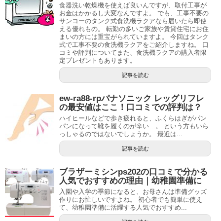
食器洗い乾燥機を使えば良いんですが、取付工事が
お金はかかるし大変なんですよ。 でも、工事不要の
サンコーのタンク式食洗機ラクアなら届いたら即使
える優れもの。 転勤の多いご家族や賃貸住宅にお住
まいの方には重宝がられていますよ。 今回はタンク
式で工事不要の食洗機ラクアをご紹介しますね。 口
コミや評判についてまた、食洗機ラクアの購入者限
定プレゼントもあります。
記事を読む
ew-ra88-rpパナソニック レッグリフレ
の最安値はここ！口コミでの評判は？
ハイヒールなどで歩き疲れると、ふくらはぎがパン
パンになって靴を履くのが辛い…。 という方もいら
っしゃるのではないでしょうか。 最近は...
記事を読む
ブラザーミシンps202の口コミで分かる
人気でおすすめの理由｜幼稚園準備に
入園や入学の季節になると、お母さんは準備グッズ
作りにお忙しいですよね。 初心者でも簡単に使え
て、幼稚園準備に活躍する人気でおすすめ...