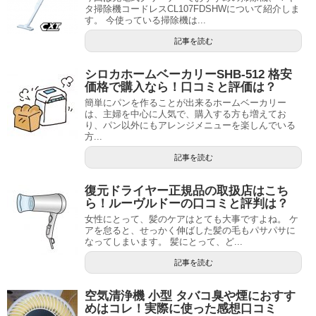
タ掃除機コードレスCL107FDSHWについて紹介しま
す。 今使っている掃除機は...
記事を読む
シロカホームベーカリーSHB-512 格安
価格で購入なら！口コミと評価は？
簡単にパンを作ることが出来るホームベーカリー
は、主婦を中心に人気で、購入する方も増えてお
り、パン以外にもアレンジメニューを楽しんでいる
方...
記事を読む
復元ドライヤー正規品の取扱店はこち
ら！ルーヴルドーの口コミと評判は？
女性にとって、髪のケアはとても大事ですよね。 ケ
アを怠ると、せっかく伸ばした髪の毛もパサパサに
なってしまいます。 髪にとって、ど...
記事を読む
空気清浄機 小型 タバコ臭や煙におすす
めはコレ！実際に使った感想口コミ