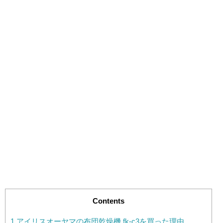
Contents
1
アイリスオーヤマの布団乾燥機 fk-c3を買った理由