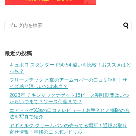
最近の投稿
キュボロ スタンダード50 54 違いを比較！おススメはど
っち？
フリーズテック 氷撃のアームカバーの口コミ評判！サ
イズ感と涼しいのは本当？
2023年 チキンマックナゲット15ピース割引期間はいつ
からいつまで？ソース何個まで？
エアドッグX3sの口コミレビュー！お手入れと掃除の方
法を写真で紹介
ヤギミルク クリームパンの売ってる場所！通販お取り
寄せ情報「林修のニッポンドリル」