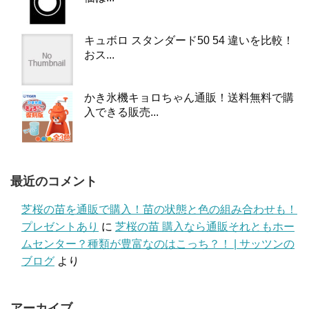
キュボロ スタンダード50 54 違いを比較！
おス...
かき氷機キョロちゃん通販！送料無料で購
入できる販売...
最近のコメント
芝桜の苗を通販で購入！苗の状態と色の組み合わせも！
プレゼントあり
に
芝桜の苗 購入なら通販それともホー
ムセンター？種類が豊富なのはこっち？！ | サッツンの
ブログ
より
アーカイブ